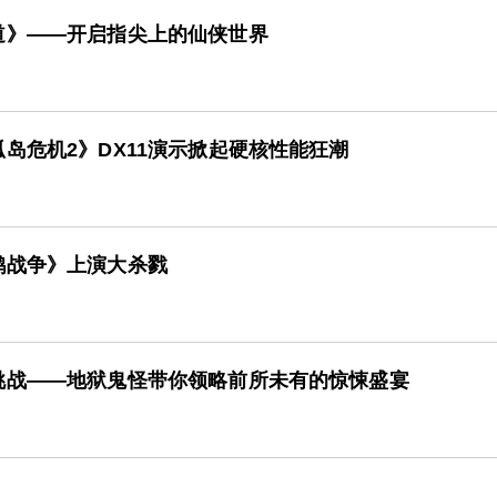
道》——开启指尖上的仙侠世界
岛危机2》DX11演示掀起硬核性能狂潮
鹅战争》上演大杀戮
挑战——地狱鬼怪带你领略前所未有的惊悚盛宴